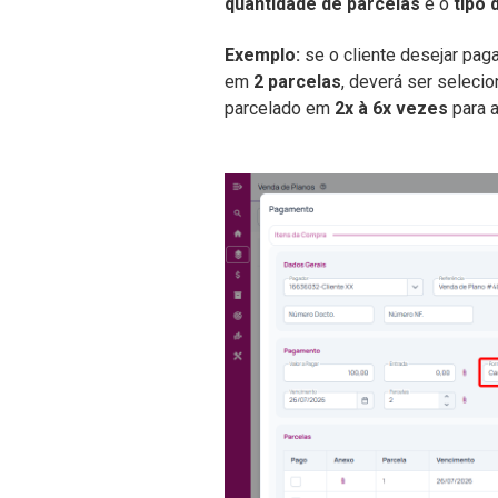
quantidade de parcelas
e o
tipo 
Exemplo:
se o cliente desejar pag
em
2 parcelas
, deverá ser seleci
parcelado em
2x à 6x vezes
para 