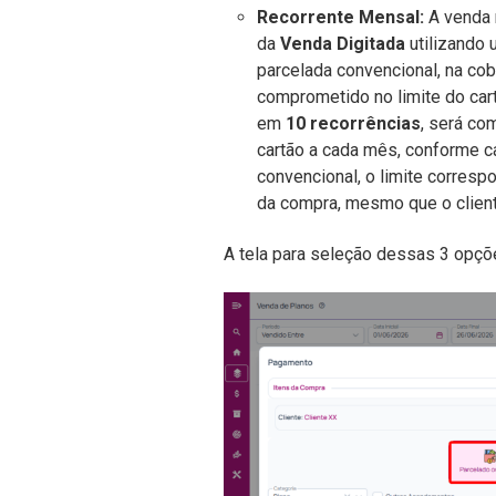
Recorrente Mensal:
A venda 
da
Venda Digitada
utilizando 
parcelada convencional, na cob
comprometido no limite do ca
em
10 recorrências
, será c
cartão a cada mês, conforme c
convencional, o limite corres
da compra, mesmo que o clie
A tela para seleção dessas 3 opçõe