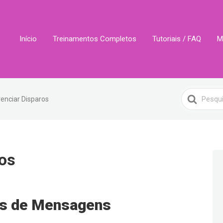
Início
Treinamentos Completos
Tutoriais / FAQ
M
Search
enciar Disparos
For
ros
os de Mensagens